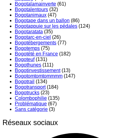
Bogotalamainverte
(61)
Bogotalentours
(32)
Bogotanimaux
(47)
Bogotape dans un ballon
(86)
Bogotappuie sur les pédales
(124)
Bogotaratata
(35)
Bogotarc-en-ciel
(26)
Bogotébergements
(77)
Bogotemps
(75)
Bogotété en France
(182)
Bogoteuf
(131)
Bogothunes
(111)
Bogotinvestissement
(13)
Bogotomtomtommmm
(147)
Bogotrail
(134)
Bogotransport
(184)
Bogotrucks
(23)
Colombophilie
(135)
Problématique
(67)
Sans catégorie
(3)
Réseaux sociaux