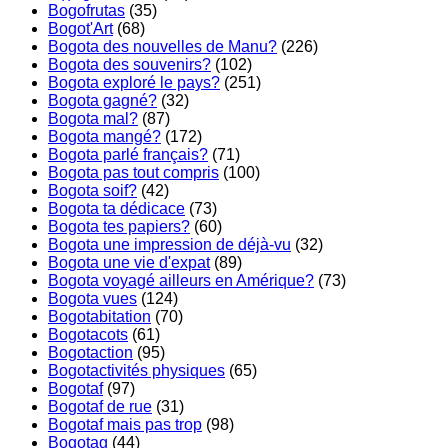
Bogofrutas
(35)
Bogot'Art
(68)
Bogota des nouvelles de Manu?
(226)
Bogota des souvenirs?
(102)
Bogota exploré le pays?
(251)
Bogota gagné?
(32)
Bogota mal?
(87)
Bogota mangé?
(172)
Bogota parlé français?
(71)
Bogota pas tout compris
(100)
Bogota soif?
(42)
Bogota ta dédicace
(73)
Bogota tes papiers?
(60)
Bogota une impression de déjà-vu
(32)
Bogota une vie d'expat
(89)
Bogota voyagé ailleurs en Amérique?
(73)
Bogota vues
(124)
Bogotabitation
(70)
Bogotacots
(61)
Bogotaction
(95)
Bogotactivités physiques
(65)
Bogotaf
(97)
Bogotaf de rue
(31)
Bogotaf mais pas trop
(98)
Bogotag
(44)