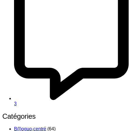
3
Catégories
B(l)oguo-centré
(64)