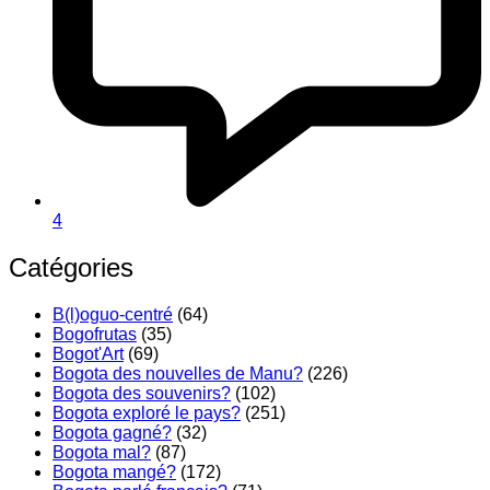
4
Catégories
B(l)oguo-centré
(64)
Bogofrutas
(35)
Bogot'Art
(69)
Bogota des nouvelles de Manu?
(226)
Bogota des souvenirs?
(102)
Bogota exploré le pays?
(251)
Bogota gagné?
(32)
Bogota mal?
(87)
Bogota mangé?
(172)