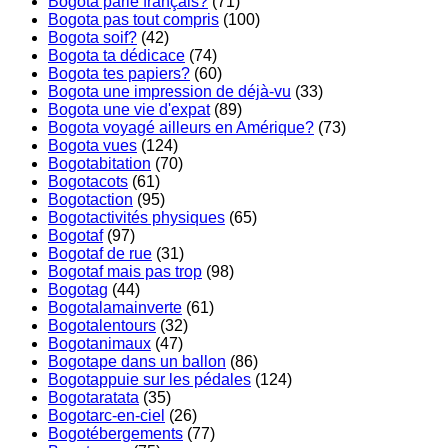
Bogota parlé français?
(71)
Bogota pas tout compris
(100)
Bogota soif?
(42)
Bogota ta dédicace
(74)
Bogota tes papiers?
(60)
Bogota une impression de déjà-vu
(33)
Bogota une vie d'expat
(89)
Bogota voyagé ailleurs en Amérique?
(73)
Bogota vues
(124)
Bogotabitation
(70)
Bogotacots
(61)
Bogotaction
(95)
Bogotactivités physiques
(65)
Bogotaf
(97)
Bogotaf de rue
(31)
Bogotaf mais pas trop
(98)
Bogotag
(44)
Bogotalamainverte
(61)
Bogotalentours
(32)
Bogotanimaux
(47)
Bogotape dans un ballon
(86)
Bogotappuie sur les pédales
(124)
Bogotaratata
(35)
Bogotarc-en-ciel
(26)
Bogotébergements
(77)