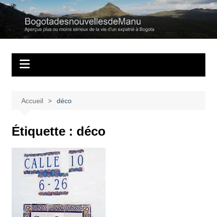
Aller
au
Bogotadesnouvell
Regards personnels sur la vie d’expatrié à Bogota
contenu
Accueil
déco
Étiquette :
déco