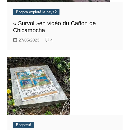
Bogota exploré le pays?
« Survol »en vidéo du Cañon de
Chicamocha
27/05/2023
4
Bogoteuf