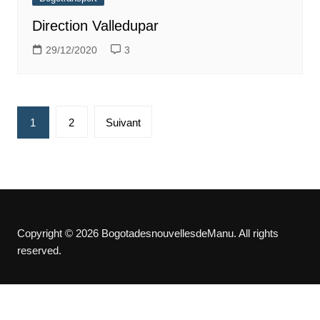
Direction Valledupar
29/12/2020
3
Pagination
1
2
Suivant
des
publications
Copyright © 2026 BogotadesnouvellesdeManu. All rights
reserved.