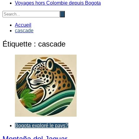
Voyages hors Colombie depuis Bogota
Accueil
cascade
Étiquette :
cascade
Bogota exploré le pays?
Montaña del Jaguar