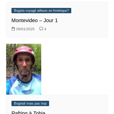
Bogota voyagé ailleurs en Amérique?
Montevideo – Jour 1
09/01/2025
4
Bogotaf mais pas trop
Rafting à Tobia