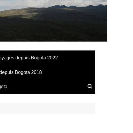
llesdeManu
oyages depuis Bogota 2022
depuis Bogota 2018
gota