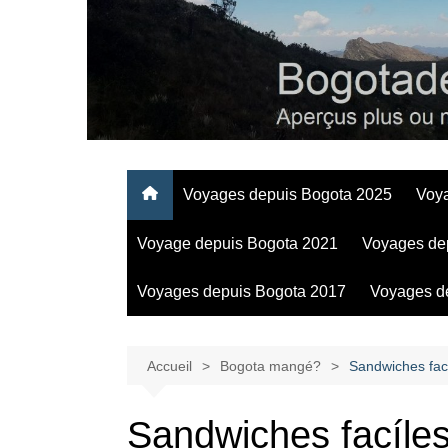
Aller
au
contenu
Regards personnels sur la vie d’expatrié à Bogota
Voyages depuis Bogota 2025
Voy
Voyage depuis Bogota 2021
Voyages de
Voyages depuis Bogota 2017
Voyages d
Accueil
Bogota mangé?
Sandwiches fac
Sandwiches facíle