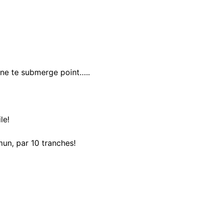
r ne te submerge point…..
le!
un, par 10 tranches!