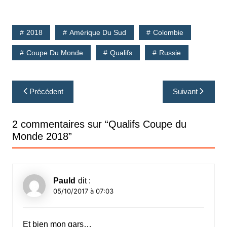
2018
Amérique Du Sud
Colombie
Coupe Du Monde
Qualifs
Russie
Navigation
Précédent
Suivant
de
l’article
2 commentaires sur “
Qualifs Coupe du
Monde 2018
”
Pauld
dit :
05/10/2017 à 07:03
Et bien mon gars…