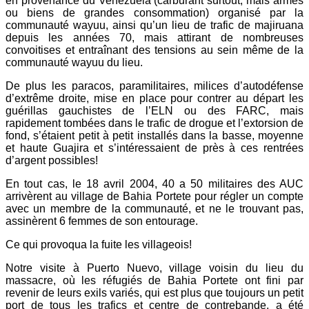
en provenance du Venezuela (carburant surtout, mais armes
ou biens de grandes consommation) organisé par la
communauté wayuu, ainsi qu’un lieu de trafic de majiruana
depuis les années 70, mais attirant de nombreuses
convoitises et entraînant des tensions au sein même de la
communauté wayuu du lieu.
De plus les paracos, paramilitaires, milices d’autodéfense
d’extrême droite, mise en place pour contrer au départ les
guérillas gauchistes de l’ELN ou des FARC, mais
rapidement tombées dans le trafic de drogue et l’extorsion de
fond, s’étaient petit à petit installés dans la basse, moyenne
et haute Guajira et s’intéressaient de près à ces rentrées
d’argent possibles!
En tout cas, le 18 avril 2004, 40 a 50 militaires des AUC
arrivèrent au village de Bahia Portete pour régler un compte
avec un membre de la communauté, et ne le trouvant pas,
assinèrent 6 femmes de son entourage.
Ce qui provoqua la fuite les villageois!
Notre visite à Puerto Nuevo, village voisin du lieu du
massacre, où les réfugiés de Bahia Portete ont fini par
revenir de leurs exils variés, qui est plus que toujours un petit
port de tous les trafics et centre de contrebande, a été