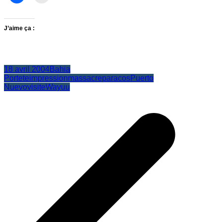
J’aime ça :
18 avril 2004
Bahia
Portete
impression
massacre
paracos
Puerto
Nuevo
visite
Wayuu
Navigation
de
l’article