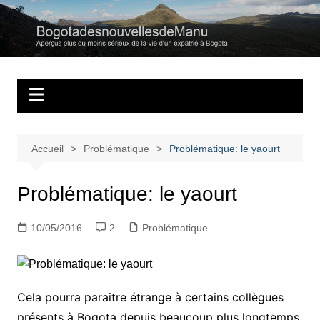
Aller
au
Bogotadesnouvell
Regards personnels sur la vie d’expatrié à Bogota
contenu
Accueil
Problématique
Problématique: le yaourt
Problématique: le yaourt
10/05/2016
2
Problématique
Cela pourra paraitre étrange à certains collègues
présents à Bogota depuis beaucoup plus longtemps