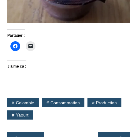
Partager :
J’aime ça :
Colombie
Consommation
Production
Yaourt
Navigation