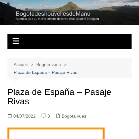
Aller
au
Bogotadesnouvell
Regards personnels sur la vie d’expatrié à Bogota
contenu
Accueil
Bogota vues
Plaza de España – Pasaje Rivas
Plaza de España – Pasaje
Rivas
04/07/2022
3
Bogota vues