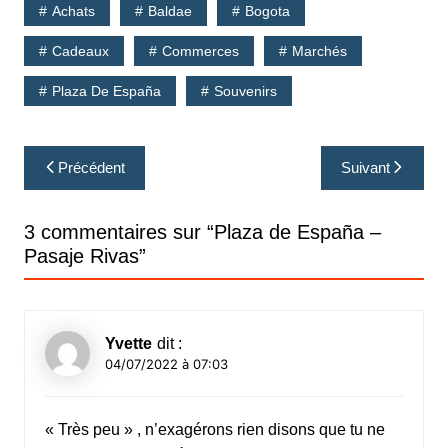
Achats
Baldae
Bogota
Cadeaux
Commerces
Marchés
Plaza De España
Souvenirs
Navigation
Précédent
Suivant
de
l’article
3 commentaires sur “
Plaza de España –
Pasaje Rivas
”
Yvette
dit :
04/07/2022 à 07:03
« Très peu » , n’exagérons rien disons que tu ne