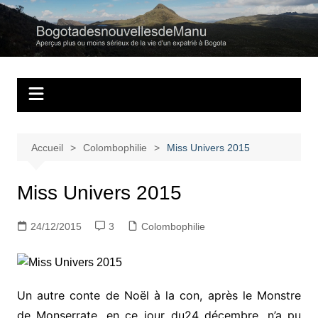
Aller
au
Bogotadesnouvell
Regards personnels sur la vie d’expatrié à Bogota
contenu
Accueil
Colombophilie
Miss Univers 2015
Miss Univers 2015
24/12/2015
3
Colombophilie
Un autre conte de Noël à la con, après le Monstre
de Monserrate, en ce jour du24 décembre, n’a pu