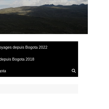
llesdeManu
oyages depuis Bogota 2022
depuis Bogota 2018
gota