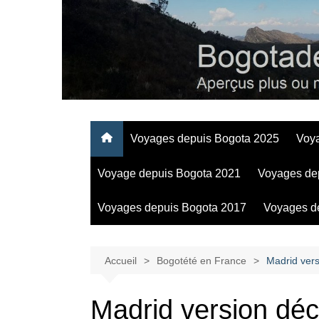
Aller
au
contenu
Regards personnels sur la vie d’expatrié à Bogota
Voyages depuis Bogota 2025
Voy
Voyage depuis Bogota 2021
Voyages de
Voyages depuis Bogota 2017
Voyages d
Accueil
Bogotété en France
Madrid ver
Madrid version dé