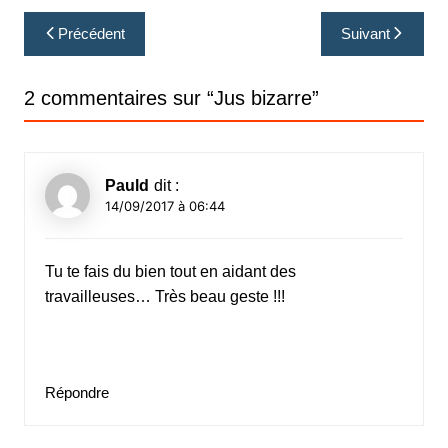
Navigation
Précédent
Suivant
de
l’article
2 commentaires sur “
Jus bizarre
”
Pauld
dit :
14/09/2017 à 06:44
Tu te fais du bien tout en aidant des
travailleuses… Très beau geste !!!
Répondre