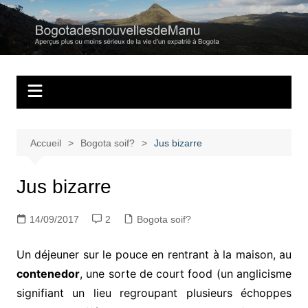
Aller
au
Bogotadesnouvell
Regards personnels sur la vie d’expatrié à Bogota
contenu
Accueil
Bogota soif?
Jus bizarre
Jus bizarre
14/09/2017
2
Bogota soif?
Un déjeuner sur le pouce en rentrant à la maison, au
contenedor
, une sorte de court food (un anglicisme
signifiant un lieu regroupant plusieurs échoppes