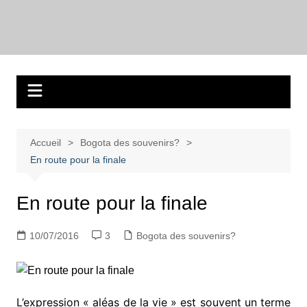
Aller
au
Bogotadesnouvell
Regards personnels sur la vie d’expatrié à Bogota
contenu
Accueil
Bogota des souvenirs?
En route pour la finale
En route pour la finale
10/07/2016
3
Bogota des souvenirs?
L’expression « aléas de la vie » est souvent un terme