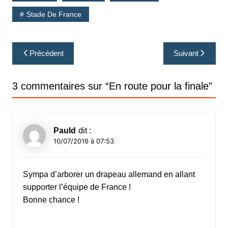
Stade De France
Navigation
Précédent
Suivant
de
l’article
3 commentaires sur “
En route pour la finale
”
Pauld
dit :
10/07/2016 à 07:53
Sympa d’arborer un drapeau allemand en allant
supporter l’équipe de France !
Bonne chance !