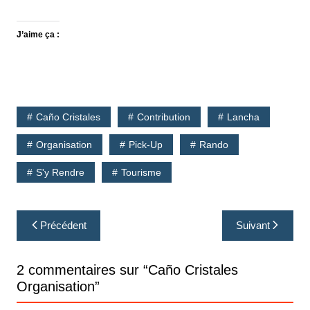
J’aime ça :
Caño Cristales
Contribution
Lancha
Organisation
Pick-Up
Rando
S'y Rendre
Tourisme
Navigation
Précédent
Suivant
de
l’article
2 commentaires sur “
Caño Cristales
Organisation
”