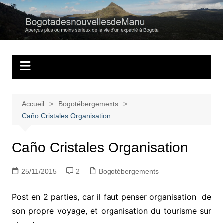
Aller
au
Bogotadesnouvell
Regards personnels sur la vie d’expatrié à Bogota
contenu
Accueil
Bogotébergements
Caño Cristales Organisation
Caño Cristales Organisation
25/11/2015
2
Bogotébergements
Post en 2 parties, car il faut penser organisation de
son propre voyage, et organisation du tourisme sur