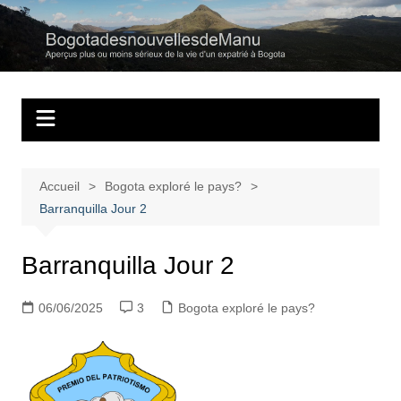
Aller
au
Bogotadesnouvell
Regards personnels sur la vie d’expatrié à Bogota
contenu
Accueil
Bogota exploré le pays?
Barranquilla Jour 2
Barranquilla Jour 2
06/06/2025
3
Bogota exploré le pays?