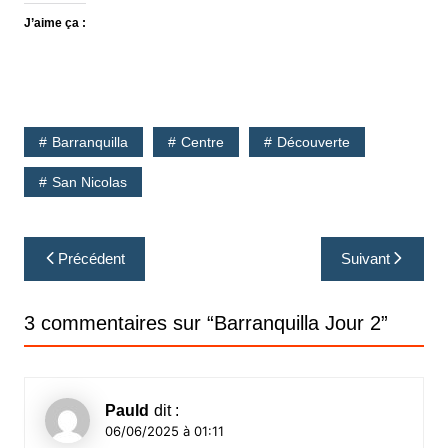
J’aime ça :
Barranquilla
Centre
Découverte
San Nicolas
Navigation
Précédent
Suivant
de
l’article
3 commentaires sur “
Barranquilla Jour 2
”
Pauld
dit :
06/06/2025 à 01:11