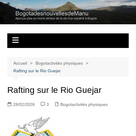
Aller
au
Bogotadesnouvell
Regards personnels sur la vie d’expatrié à Bogota
contenu
Accueil
Bogotactivités physiques
Rafting sur le Rio Guejar
Rafting sur le Rio Guejar
28/02/2026
3
Bogotactivités physiques