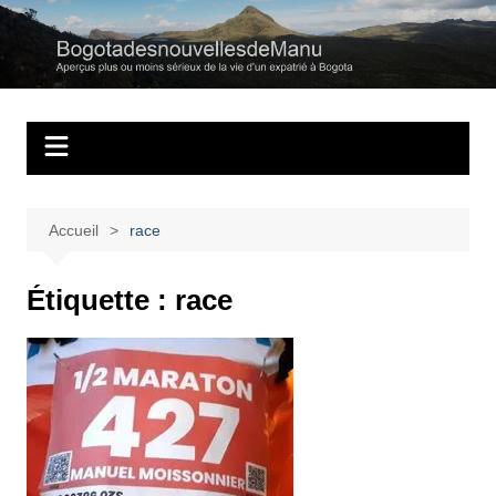
Aller
au
Bogotadesnouvell
Regards personnels sur la vie d’expatrié à Bogota
contenu
Accueil
race
Étiquette :
race