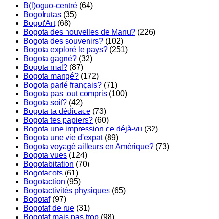
B(l)oguo-centré
(64)
Bogofrutas
(35)
Bogot'Art
(68)
Bogota des nouvelles de Manu?
(226)
Bogota des souvenirs?
(102)
Bogota exploré le pays?
(251)
Bogota gagné?
(32)
Bogota mal?
(87)
Bogota mangé?
(172)
Bogota parlé français?
(71)
Bogota pas tout compris
(100)
Bogota soif?
(42)
Bogota ta dédicace
(73)
Bogota tes papiers?
(60)
Bogota une impression de déjà-vu
(32)
Bogota une vie d'expat
(89)
Bogota voyagé ailleurs en Amérique?
(73)
Bogota vues
(124)
Bogotabitation
(70)
Bogotacots
(61)
Bogotaction
(95)
Bogotactivités physiques
(65)
Bogotaf
(97)
Bogotaf de rue
(31)
Bogotaf mais pas trop
(98)