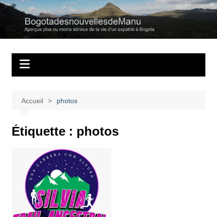
Aller
au
Bogotadesnouvell
Regards personnels sur la vie d’expatrié à Bogota
contenu
Accueil
photos
Étiquette :
photos