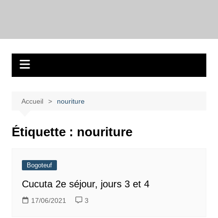
Aller
au
Bogotadesnouvell
Regards personnels sur la vie d’expatrié à Bogota
contenu
Accueil
nouriture
Étiquette :
nouriture
Bogoteuf
Cucuta 2e séjour, jours 3 et 4
17/06/2021
3