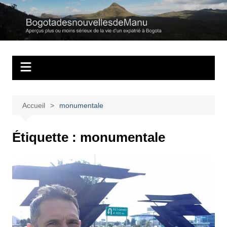
Aller
au
Bogotadesnouvell
Regards personnels sur la vie d’expatrié à Bogota
contenu
Accueil
monumentale
Étiquette :
monumentale