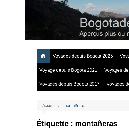
Aller
au
contenu
Regards personnels sur la vie d’expatrié à Bogota
Voyages depuis Bogota 2025
Voy
Voyage depuis Bogota 2021
Voyages de
Voyages depuis Bogota 2017
Voyages d
Accueil
montañeras
Étiquette :
montañeras