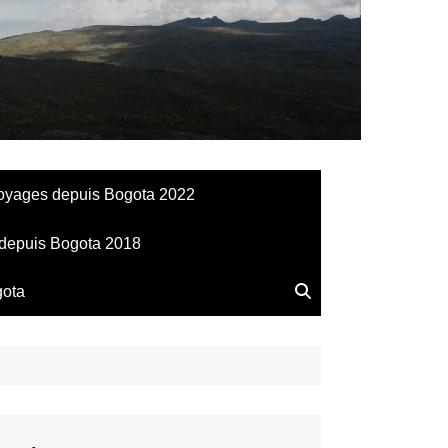
llesdeManu
oyages depuis Bogota 2022
depuis Bogota 2018
gota