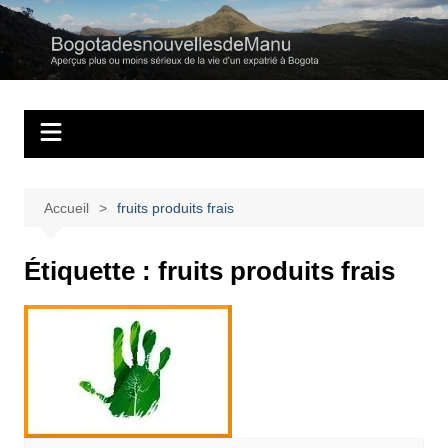
Aller
au
Bogotadesnouvell
Regards personnels sur la vie d’expatrié à Bogota
contenu
Accueil
fruits produits frais
Étiquette :
fruits produits frais