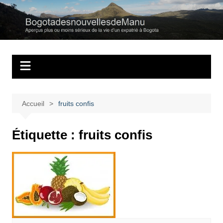
Aller
au
Bogotadesnouvell
Regards personnels sur la vie d’expatrié à Bogota
contenu
Accueil
fruits confis
Étiquette :
fruits confis