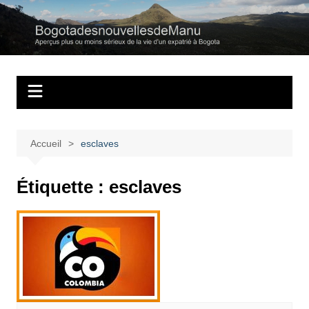
Aller
au
Bogotadesnouvell
Regards personnels sur la vie d’expatrié à Bogota
contenu
Accueil
esclaves
Étiquette :
esclaves