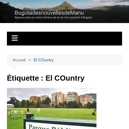
Aller
au
Bogotadesnouvell
Regards personnels sur la vie d’expatrié à Bogota
contenu
Accueil
El COuntry
Étiquette :
El COuntry