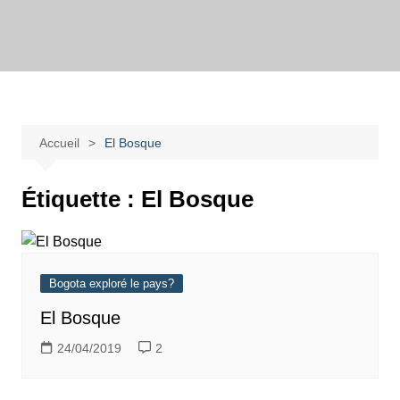
Aller
au
Bogotadesnouvell
Regards personnels sur la vie d’expatrié à Bogota
contenu
Accueil
El Bosque
Étiquette :
El Bosque
Bogota exploré le pays?
El Bosque
24/04/2019
2