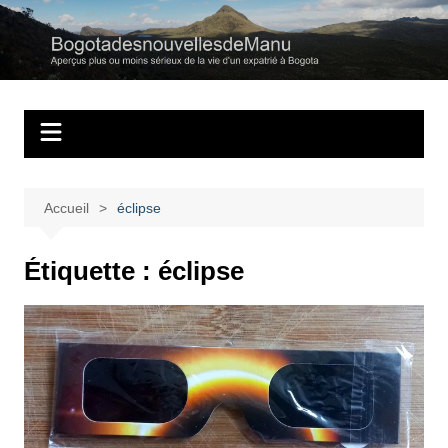
Aller
au
Bogotadesnouvell
Regards personnels sur la vie d’expatrié à Bogota
contenu
Accueil
éclipse
Étiquette :
éclipse