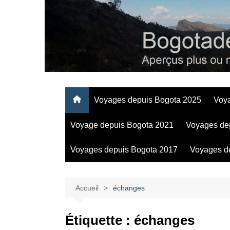
Aller
au
contenu
Regards personnels sur la vie d’expatrié à Bogota
Voyages depuis Bogota 2025
Voy
Voyage depuis Bogota 2021
Voyages de
Voyages depuis Bogota 2017
Voyages d
Accueil
échanges
Étiquette :
échanges