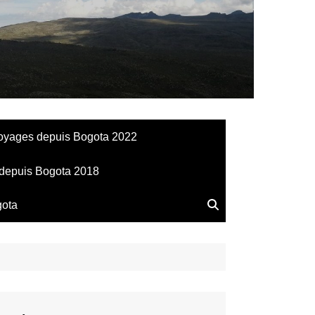
llesdeManu
oyages depuis Bogota 2022
depuis Bogota 2018
gota