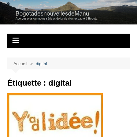
Aller
au
Bogotadesnouvell
Regards personnels sur la vie d’expatrié à Bogota
contenu
Accueil
digital
Étiquette :
digital