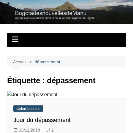
Aller
au
Bogotadesnouvell
Regards personnels sur la vie d’expatrié à Bogota
contenu
Accueil
dépassement
Étiquette :
dépassement
Colombophilie
Jour du dépassement
16/11/2018
2