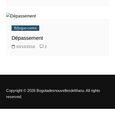
B(l)oguo-centré
Dépassement
03/10/2018
2
Copyright © 2026 BogotadesnouvellesdeManu. All rights
reserved.