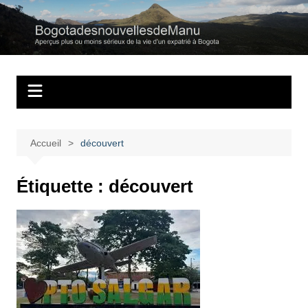
Aller
au
Bogotadesnouvell
Regards personnels sur la vie d’expatrié à Bogota
contenu
Accueil
découvert
Étiquette :
découvert