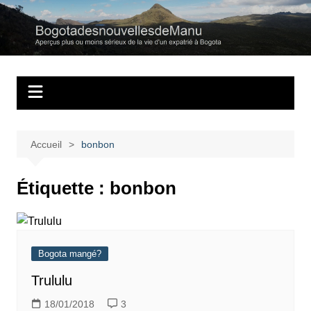
Aller
au
Bogotadesnouvell
Regards personnels sur la vie d’expatrié à Bogota
contenu
Accueil
bonbon
Étiquette :
bonbon
Bogota mangé?
Trululu
18/01/2018
3