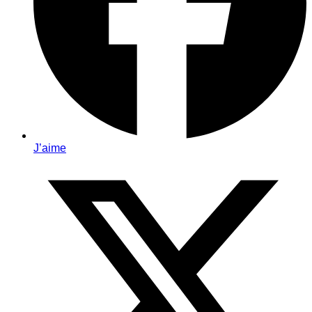
J’aime