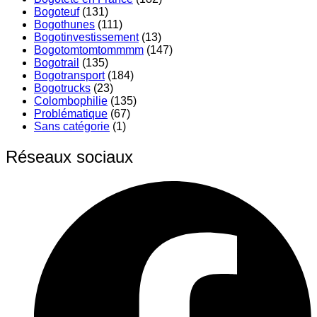
Bogoteuf
(131)
Bogothunes
(111)
Bogotinvestissement
(13)
Bogotomtomtommmm
(147)
Bogotrail
(135)
Bogotransport
(184)
Bogotrucks
(23)
Colombophilie
(135)
Problématique
(67)
Sans catégorie
(1)
Réseaux sociaux