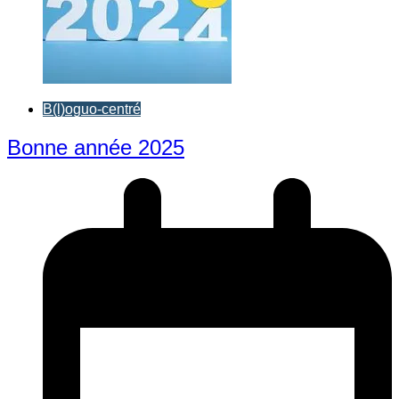
B(l)oguo-centré
Bonne année 2025