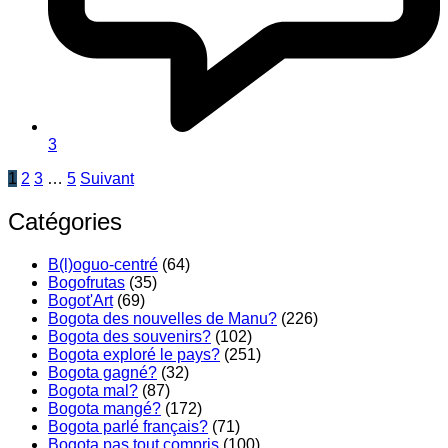
3
Pagination
1
2
3
…
5
Suivant
des
Catégories
publications
B(l)oguo-centré
(64)
Bogofrutas
(35)
Bogot'Art
(69)
Bogota des nouvelles de Manu?
(226)
Bogota des souvenirs?
(102)
Bogota exploré le pays?
(251)
Bogota gagné?
(32)
Bogota mal?
(87)
Bogota mangé?
(172)
Bogota parlé français?
(71)
Bogota pas tout compris
(100)