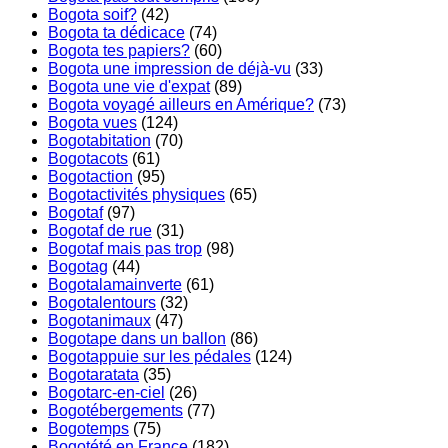
Bogota soif?
(42)
Bogota ta dédicace
(74)
Bogota tes papiers?
(60)
Bogota une impression de déjà-vu
(33)
Bogota une vie d'expat
(89)
Bogota voyagé ailleurs en Amérique?
(73)
Bogota vues
(124)
Bogotabitation
(70)
Bogotacots
(61)
Bogotaction
(95)
Bogotactivités physiques
(65)
Bogotaf
(97)
Bogotaf de rue
(31)
Bogotaf mais pas trop
(98)
Bogotag
(44)
Bogotalamainverte
(61)
Bogotalentours
(32)
Bogotanimaux
(47)
Bogotape dans un ballon
(86)
Bogotappuie sur les pédales
(124)
Bogotaratata
(35)
Bogotarc-en-ciel
(26)
Bogotébergements
(77)
Bogotemps
(75)
Bogotété en France
(182)