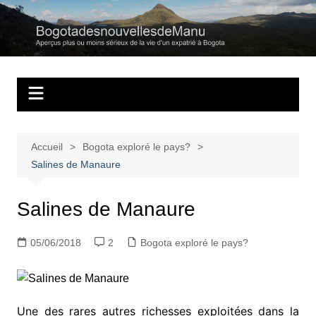
Aller
au
Bogotadesnouvell
Regards personnels sur la vie d’expatrié à Bogota
contenu
Accueil
Bogota exploré le pays?
Salines de Manaure
Salines de Manaure
05/06/2018
2
Bogota exploré le pays?
Une des rares autres richesses exploitées dans la