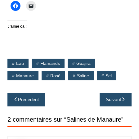
J’aime ça :
Eau
Flamands
Guajira
Manaure
Rosé
Saline
Sel
Navigation
Précédent
Suivant
de
l’article
2 commentaires sur “
Salines de Manaure
”