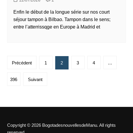
12/07/2026
2
Enfin le début de la longue série sur nos court
séjour tampon à Bilbao. Tampon dans le sens;
entre l’atterrissqge en Europe à Madrid et
Pagination
Précédent
1
2
3
4
…
des
publications
396
Suivant
Copyright © 2026 BogotadesnouvellesdeManu. All rights
reserved.