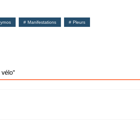
rymos
Manifestations
Pleurs
 vélo
”