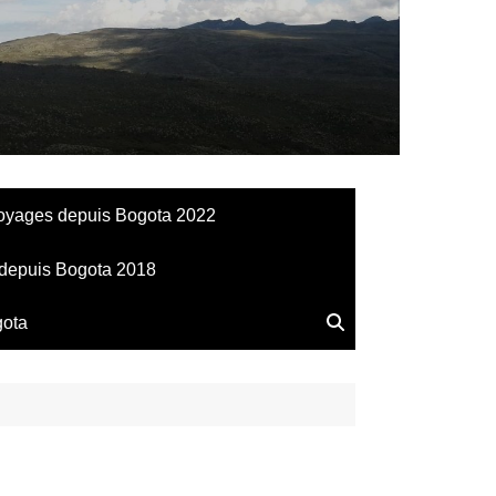
llesdeManu
oyages depuis Bogota 2022
depuis Bogota 2018
gota