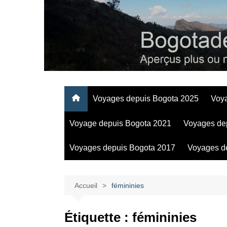
Aller
au
contenu
Regards personnels sur la vie d’expatrié à Bogota
Voyages depuis Bogota 2025
Voy
Voyage depuis Bogota 2021
Voyages de
Voyages depuis Bogota 2017
Voyages d
Accueil
fémininies
Étiquette :
fémininies