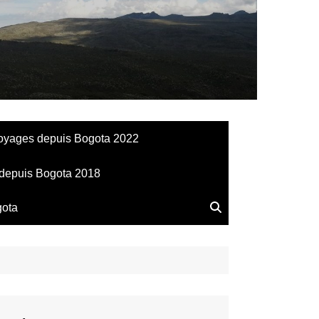
llesdeManu
oyages depuis Bogota 2022
depuis Bogota 2018
gota