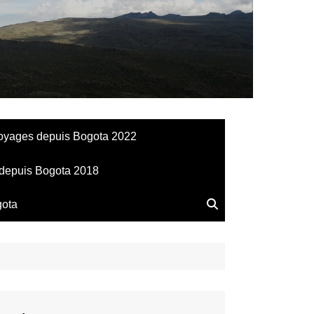
llesdeManu
oyages depuis Bogota 2022
depuis Bogota 2018
gota