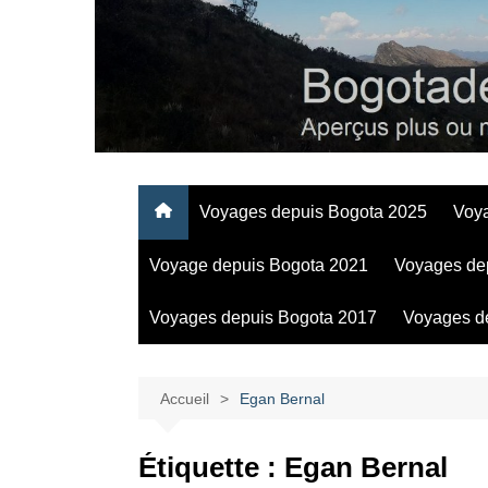
Aller
au
contenu
Regards personnels sur la vie d’expatrié à Bogota
Voyages depuis Bogota 2025
Voy
Voyage depuis Bogota 2021
Voyages de
Voyages depuis Bogota 2017
Voyages d
Accueil
Egan Bernal
Étiquette :
Egan Bernal