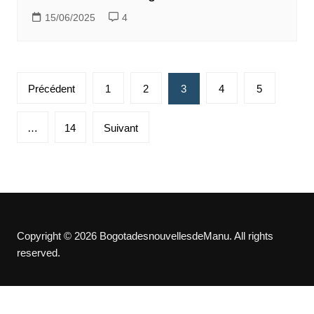
15/06/2025
4
Pagination
Précédent
1
2
3
4
5
des
publications
…
14
Suivant
Copyright © 2026 BogotadesnouvellesdeManu. All rights
reserved.